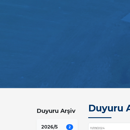
Duyuru A
Duyuru Arşiv
2026/5
2
11/09/2024