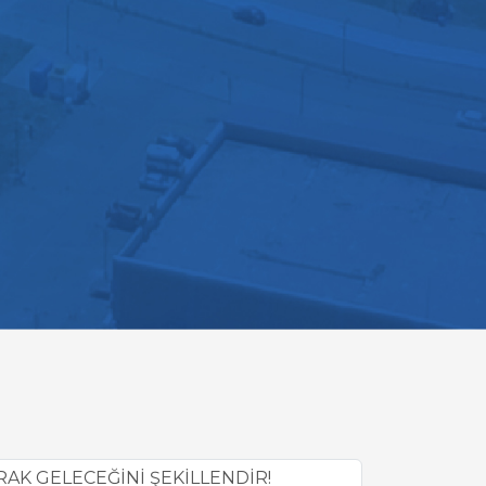
AK GELECEĞİNİ ŞEKİLLENDİR!