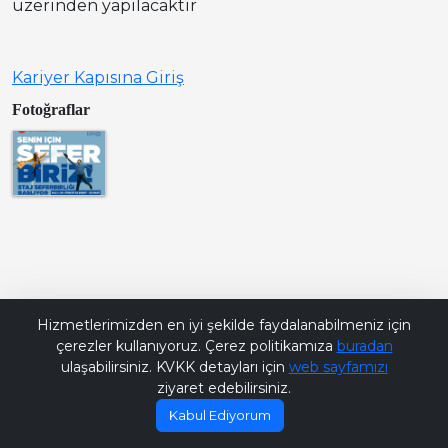
üzerinden yapılacaktır
Kariyer Kapısına Giriş
Fotoğraflar
Bana Soru Sor | Ask Me
Hizmetlerimizden en iyi şekilde faydalanabilmeniz için
çerezler kullanıyoruz. Çerez politikamıza
buradan
ulaşabilirsiniz. KVKK detayları için
web sayfamızı
ziyaret edebilirsiniz.
Kabul Ediyorum