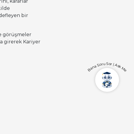
ini, kararlar
kilde
defleyen bir
ve görüşmeler
a girerek Kariyer
Bana Soru Sor | Ask Me