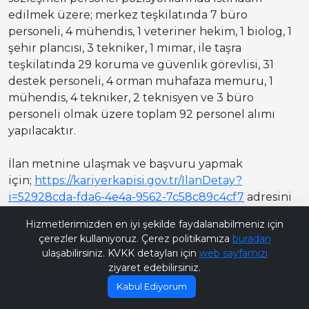
edilmek üzere; merkez teşkilatında 7 büro
personeli, 4 mühendis, 1 veteriner hekim, 1 biolog, 1
şehir plancısı, 3 tekniker, 1 mimar, ile taşra
teşkilatında 29 koruma ve güvenlik görevlisi, 31
destek personeli, 4 orman muhafaza memuru, 1
mühendis, 4 tekniker, 2 teknisyen ve 3 büro
personeli olmak üzere toplam 92 personel alımı
yapılacaktır.
İlan metnine ulaşmak ve başvuru yapmak
için;
https://kariyerkapisi.gov.tr/IlanDetay?
i=52928cda-fda6-4e4a-9562-7c58c89c4cf7
adresini
Bana Soru Sor | Ask Me
ziyaret edebilirsiniz.
Hizmetlerimizden en iyi şekilde faydalanabilmeniz için
çerezler kullanıyoruz. Çerez politikamıza
buradan
ulaşabilirsiniz. KVKK detayları için
web sayfamızı
ziyaret edebilirsiniz.
Kabul Ediyorum