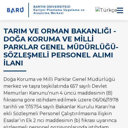
BARTIN ÜNİVERSİTESİ
Kariyer Planlama Uygulama ve
Araştırma Merkezi
TARIM VE ORMAN BAKANLIĞI -
DOĞA KORUMA VE MİLLİ
PARKLAR GENEL MÜDÜRLÜĞÜ-
SÖZLEŞMELİ PERSONEL ALIMI
İLANI
Doğa Koruma ve Milli Parklar Genel Müdürlüğü
merkez ve taşra teşkilatında 657 sayılı Devlet
Memurları Kanunu'nun 4 üncü maddesinin (B)
fıkrasına göre istihdam edilmek üzere 06/06//1978
tarihli ve 7/15754 sayılı Bakanlar Kurulu Kararı’na
ekli Sözleşmeli Personel Çalıştırılmasına İlişkin
Esaslar’ın Ek 2 nci maddesinin (b) fıkrası uyarınca
sözleşmeli personel pozisyonlarında istihdam